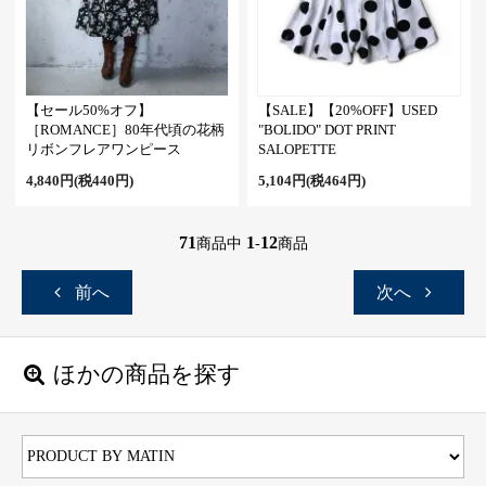
【セール50%オフ】
【SALE】【20%OFF】USED
［ROMANCE］80年代頃の花柄
"BOLIDO" DOT PRINT
リボンフレアワンピース
SALOPETTE
4,840円(税440円)
5,104円(税464円)
71
1
12
商品中
-
商品
前へ
次へ
ほかの商品を探す