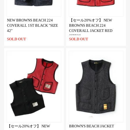
NEW BROWNS BEACH 224
【セール20%オフ】 NEW
COVERALL 1ST BLACK "SIZE
BROWNS BEACH 224
42"
COVERALL JACKET RED
SIZE38
SOLD OUT
SOLD OUT
【セール20%オフ】 NEW
BROWN'S BEACH JACKET