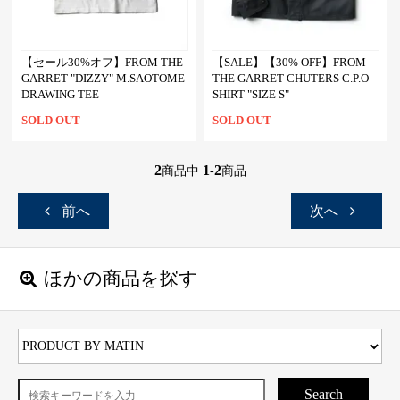
【セール30%オフ】FROM THE
【SALE】【30% OFF】FROM
GARRET "DIZZY" M.SAOTOME
THE GARRET CHUTERS C.P.O
DRAWING TEE
SHIRT "SIZE S"
SOLD OUT
SOLD OUT
2
1
2
商品中
-
商品
前へ
次へ
ほかの商品を探す
Search