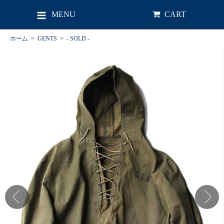
MENU
CART
ホーム
>
GENTS
>
- SOLD -