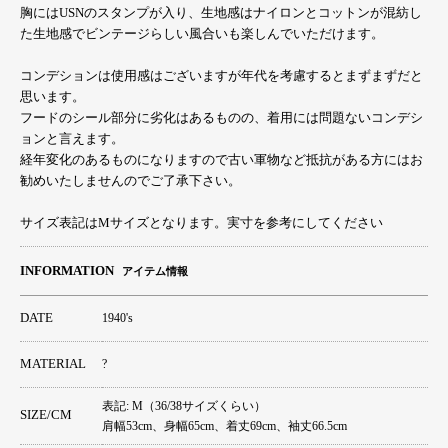
胸にはUSNのスタンプが入り、生地感はナイロンとコットンが混紡し
た生地感でビンテージらしい風合いも楽しんでいただけます。
コンデションは使用感はございますが年代を考慮するとまずまずだと
思います。
フードのシール部分に劣化はあるものの、着用には問題ないコンデシ
ョンと言えます。
経年変化のあるものになりますので古い軍物など抵抗がある方にはお
勧めいたしませんのでご了承下さい。
サイズ表記はMサイズとなります。実寸を参考にしてください
INFORMATION
アイテム情報
DATE
1940's
MATERIAL
?
表記: M（36/38サイズくらい）
SIZE/CM
肩幅53cm、身幅65cm、着丈69cm、袖丈66.5cm