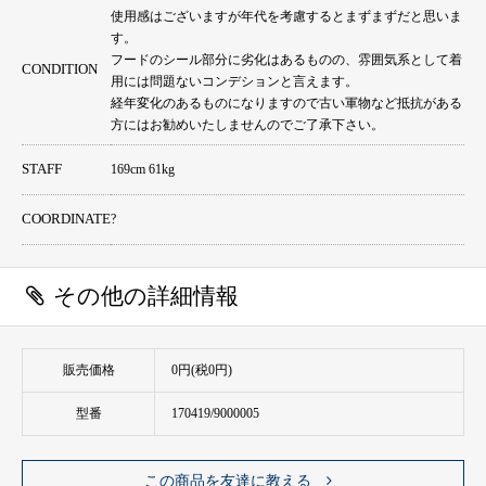
使用感はございますが年代を考慮するとまずまずだと思いま
す。
フードのシール部分に劣化はあるものの、雰囲気系として着
CONDITION
用には問題ないコンデションと言えます。
経年変化のあるものになりますので古い軍物など抵抗がある
方にはお勧めいたしませんのでご了承下さい。
STAFF
169cm 61kg
COORDINATE
?
その他の詳細情報
販売価格
0円(税0円)
型番
170419/9000005
この商品を友達に教える