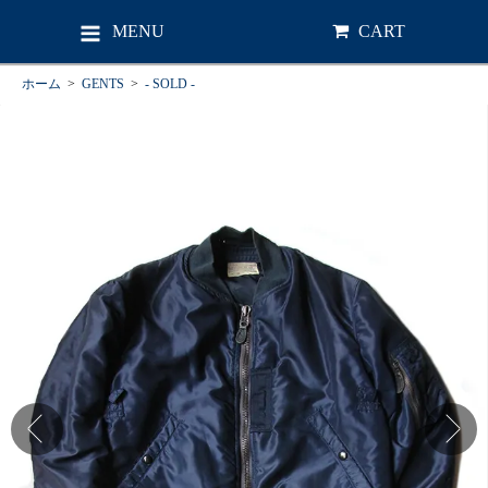
MENU
CART
ホーム
>
GENTS
>
- SOLD -