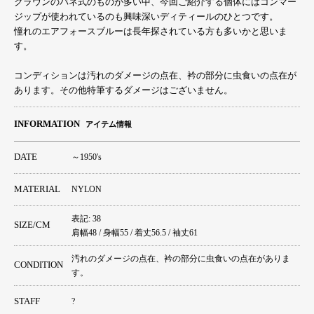
クラウンのバネ式のものが多い中、今回ご紹介する個体にはコンマー
ジップが使われているのも興味深いディティールのひとつです。
憧れのエアフォースブルーは長年探されている方も多いかと思いま
す。
コンディションは汚れのダメージの点在、衿の部分に虫食いの点在が
あります。その他特筆するダメージはございません。
INFORMATION
アイテム情報
DATE
～1950's
MATERIAL
NYLON
表記: 38
SIZE/CM
肩幅48 / 身幅55 / 着丈56.5 / 袖丈61
汚れのダメージの点在、衿の部分に虫食いの点在がありま
CONDITION
す。
STAFF
?