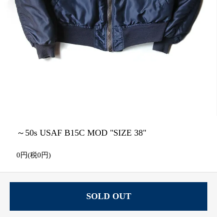
～50s USAF B15C MOD "SIZE 38"
0円(税0円)
SOLD OUT