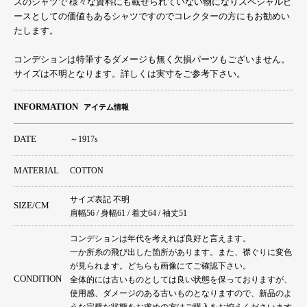
スのシャツで 様々な資料にも載せられていない物になりスペシャルピ
ースとしての価値もあるシャツですのでコレクターの方にもお勧めい
たします。
コンデションは特筆するダメージも無く欠損パーツもございません。
サイズは不明となります。詳しくは実寸をご参考下さい。
INFORMATION
アイテム情報
DATE
～1917s
MATERIAL
COTTON
サイズ表記 不明
SIZE/CM
肩幅56 / 身幅61 / 着丈64 / 袖丈51
コンデションは年代を考えれば良好と言えます。
一か所糸の飛び出した箇所があります。また、襟ぐりに変色
が見られます。どちらも画像にてご確認下さい。
CONDITION
全体的には古いものとしては良い状態を保っておりますが、
使用感、ダメージのある古いものとなりますので、新品のよ