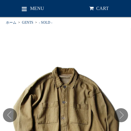
MENU
CART
ホーム
>
GENTS
>
- SOLD -