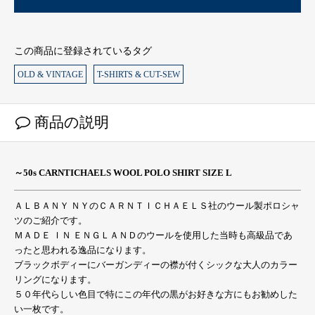
この商品に登録されているタグ
OLD & VINTAGE
T-SHIRTS & CUT-SEW
商品の説明
～50s CARNTICHAELS WOOL POLO SHIRT SIZE L
ＡＬＢＡＮＹ ＮＹのＣＡＲＮＴＩＣＨＡＥＬＳ社のウール製ポロシャ
ツのご紹介です。
ＭＡＤＥ ＩＮ ＥＮＧＬＡＮＤのウールを使用した当時も高級品であ
ったと思われる逸品になります。
ブラックボディーにバーガンディーの襟が付くシックな大人のカラー
リングになります。
５０年代らしい色目で特にこの年代の黒がお好きな方にもお勧めした
い一枚です。