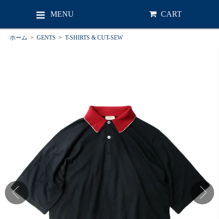
MENU
CART
ホーム
>
GENTS
>
T-SHIRTS & CUT-SEW