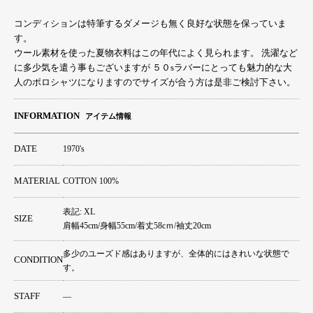
コンディションは特筆するダメージも無く良好な状態を保っていま
す。
ウール素材を使った夏物衣料はこの年代によく見られます。 洗濯など
に多少気を遣う事もございますが ５０sラバーにとっても魅力的な大
人のポロシャツになりますのでサイズが合う方は是非ご検討下さい。
INFORMATION
アイテム情報
DATE
1970's
MATERIAL
COTTON 100%
表記: XL
SIZE
肩幅45cm/身幅55cm/着丈58cｍ/袖丈20cm
多少のユーズド感はありますが、全体的にはきれいな状態で
CONDITION
す。
STAFF
―