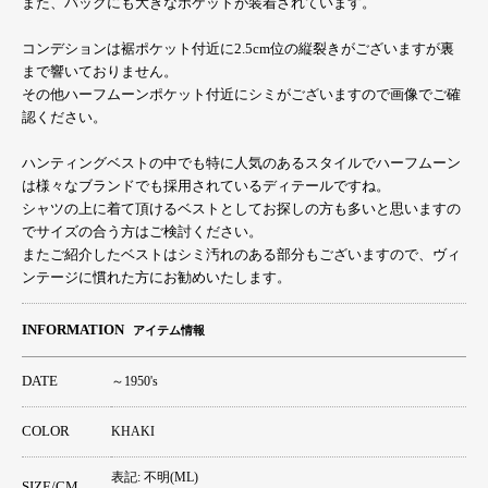
また、バックにも大きなポケットが装着されています。
コンデションは裾ポケット付近に2.5cm位の縦裂きがございますが裏
まで響いておりません。
その他ハーフムーンポケット付近にシミがございますので画像でご確
認ください。
ハンティングベストの中でも特に人気のあるスタイルでハーフムーン
は様々なブランドでも採用されているディテールですね。
シャツの上に着て頂けるベストとしてお探しの方も多いと思いますの
でサイズの合う方はご検討ください。
またご紹介したベストはシミ汚れのある部分もございますので、ヴィ
ンテージに慣れた方にお勧めいたします。
INFORMATION
アイテム情報
DATE
～1950's
COLOR
KHAKI
表記: 不明(ML)
SIZE/CM