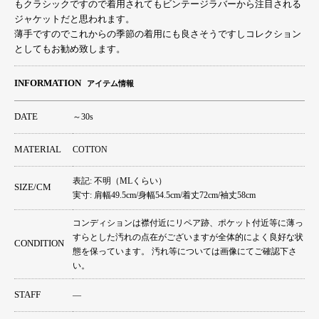
もクラシックですので着用されてもビンテージラバーから注目される
ジャケットだと思われます。
薄手ですのでこれからの季節の着用にも良さそうですしコレクション
としてもお勧め致します。
INFORMATION
アイテム情報
DATE
～30s
MATERIAL
COTTON
表記: 不明（MLくらい）
SIZE/CM
実寸: 肩幅49.5cm/身幅54.5cm/着丈72cm/袖丈58cm
コンディションは襟付近にリペア跡、ポケット付近等に薄っ
すらとした汚れの点在がございますが全体的によく良好な状
CONDITION
態を保っています。 汚れ等については画像にてご確認下さ
い。
STAFF
―