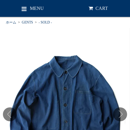
MENU
CART
ホーム
>
GENTS
>
- SOLD -