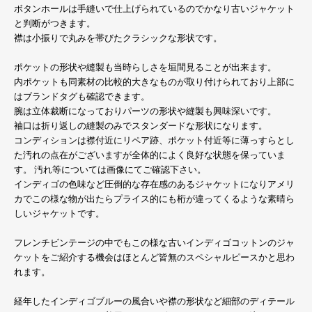
ボタンホールは手縫いで仕上げられているのでかなり古いジャケット
と判断がつきます。
襟は小振りで丸みを帯びたクラシックな形状です。
ポケットの形状や縫製も当時らしさを垣間見ることが出来ます。
内ポケットも同素材の比較的大きなものが取り付けられており上部に
はブランドタグも確認できます。
腕は立体裁断になっておりパーツの形状や縫製も興味深いです。
袖口は折り返しの縫製のみでスタンダードな形状になります。
コンディションは襟付近にリペア跡、ポケット付近等に薄っすらとし
た汚れの点在がございますが全体的によく良好な状態を保っていま
す。 汚れ等については画像にてご確認下さい。
インディゴの色味など圧倒的な存在感のあるジャケットになりアメリ
カでこの様な物が出たらプライス的にも桁が違ってくるような素晴ら
しいジャケットです。
フレンチビンテージの中でもこの様な古いインディゴコットンのジャ
ケットをご紹介する機会はほとんど皆無のスペシャルピースかと思わ
れます。
経年したインディゴブルーの風合いや襟の形状など細部のディテール