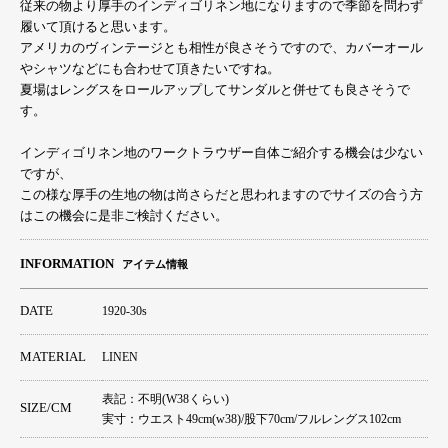
従来の物より厚手のインディゴリネン地になりますので季節を問わず
履いて頂けると思います。
アメリカのヴィンテージとも相性が良さそうですので、カバーオール
やシャツなどにも合わせて頂きたいですね。
夏場はレングスをロールアップしてサンダルと併せても良さそうで
す。
インディゴリネン地のワークトラウザー自体ご紹介する機会は少ない
ですが、
この様な厚手の生地の物は尚さらだと思われますのでサイズの合う方
はこの機会に是非ご検討ください。
INFORMATION
アイテム情報
DATE
1920-30s
MATERIAL
LINEN
表記：不明(W38くらい)
SIZE/CM
実寸：ウエスト49cm(w38)/股下70cm/フルレングス102cm