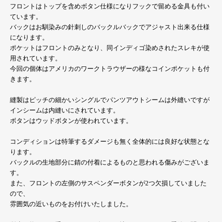
フロントはトップを含めボタン仕様になりフックで留める金具も付い
ています。
バックはお馴染みの針刺しのバックルバックでアジャスト出来る仕様
になります。
ポケットはフロントのみとなり、同インディゴ染めされたスレキが使
用されています。
今回の個体はアメリカのワークトラウザーの様なコインポケットも付
きます。
縫製はピッチの細かいシングルでパンツアウトシームは外縫いですが
インシームは内縫いにされています。
ボタンはウッドボタンが使われています。
コンディションは特筆するダメージも無く全体的には良好な状態とな
ります。
バックルの生地部分に錆の付着によるものと思われる傷みがございま
す。
また、フロントの左側のサスペンダーボタンが2つ欠損していました
ので、
雰囲気の近いものをお付けいたしました。