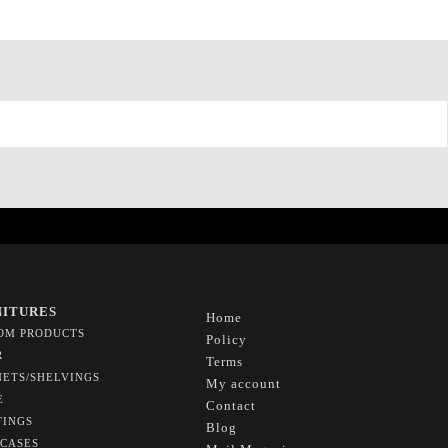
NITURES
Home
OM PRODUCTS
Policy
R
Terms
NETS/SHELVINGS
My account
E
Contact
TINGS
Blog
CASES