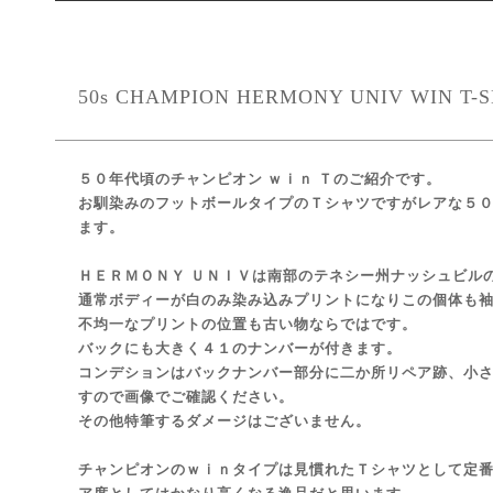
50s CHAMPION HERMONY UNIV WIN T-SH
５０年代頃のチャンピオン ｗｉｎ Ｔのご紹介です。
お馴染みのフットボールタイプのＴシャツですがレアな５
ます。
ＨＥＲＭＯＮＹ ＵＮＩＶは南部のテネシー州ナッシュビル
通常ボディーが白のみ染み込みプリントになりこの個体も
不均一なプリントの位置も古い物ならではです。
バックにも大きく４１のナンバーが付きます。
コンデションはバックナンバー部分に二か所リペア跡、小
すので画像でご確認ください。
その他特筆するダメージはございません。
チャンピオンのｗｉｎタイプは見慣れたＴシャツとして定番