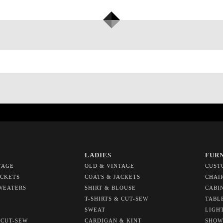
LADIES
FUR
TAGE
OLD & VINTAGE
CUST
ACKETS
COATS & JACKETS
CHAI
WEATERS
SHIRT & BLOUSE
CABI
T-SHIRTS & CUT-SEW
TABL
SWEAT
LIGH
 CUT-SEW
CARDIGAN & KINT
SHOW