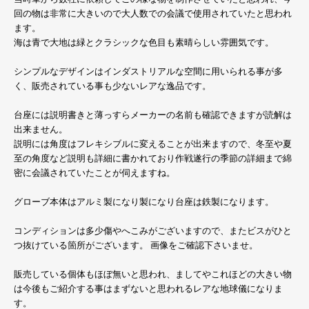
回の物は非常に大きいので大人数での会議で使用されていたと思われ
ます。
海は青で大地は緑とクラシックな色目も素晴らしい雰囲気です。
シンプルなデザインはインダストリアルな空間に用いられる事が多
く、販売されている事も少ないレアな逸品です。
台座には説明書きと薄っすらメーカーの名前も確認できますが読解は
出来ません。
説明には角度はフレキシブルに変えることが出来ますので、冬至や夏
至の角度など説明も詳細に書かれており作戦遂行の季節の詳細まで綿
密に会議されていたことが伺えますね。
グローブ本体はアルミ製になり製になり台座は鉄製になります。
コンディションは多少傷やへこみがございますので、またビスがひと
つ抜けている箇所がございます。 画像をご確認下さいませ。
販売している個体もほぼ無いと思われ、ましてやこれほどの大きい物
は今後もご紹介する事はまずないと思われるレアな地球儀になりま
す。