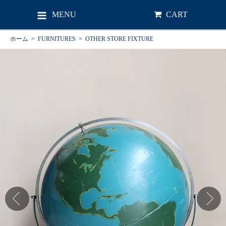
MENU
CART
ホーム
>
FURNITURES
>
OTHER STORE FIXTURE