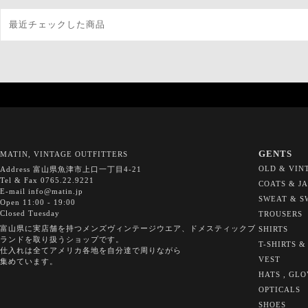
最近チェックした商品
GENTS
MATIN, VINTAGE OUTFITTERS
OLD & VIN
Address 富山県魚津市上口一丁目4-21
Tel & Fax 0765.22.9221
COATS & J
E-mail info@matin.jp
SWEAT & S
Open 11:00 - 19:00
Closed Tuesday
TROUSERS
富山県に実店舗を持つメンズヴィンテージウエア、ドメスティックブ
SHIRTS
ランドを取り扱うショップです。
T-SHIRTS &
仕入れは全てアメリカ各地を自分達で周りながら
VEST
集めています。
HATS , GL
OPTICALS
SHOES