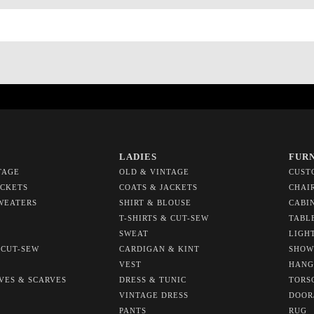
LADIES
FUR
TAGE
OLD & VINTAGE
CUST
ACKETS
COATS & JACKETS
CHAI
WEATERS
SHIRT & BLOUSE
CABI
T-SHIRTS & CUT-SEW
TABL
SWEAT
LIGH
 CUT-SEW
CARDIGAN & KINT
SHOW
VEST
HANG
OVES & SCARVES
DRESS & TUNIC
TORS
VINTAGE DRESS
DOOR
PANTS
RUG