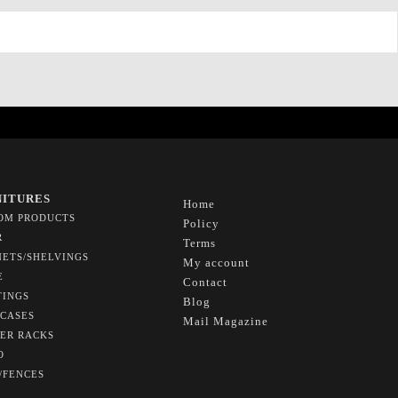
NITURES
Home
OM PRODUCTS
Policy
R
Terms
NETS/SHELVINGS
My account
E
Contact
TINGS
Blog
CASES
Mail Magazine
ER RACKS
O
/FENCES