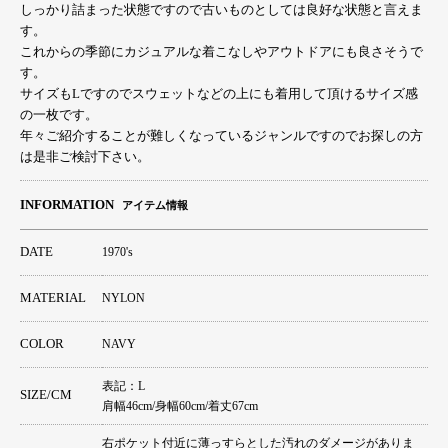
しっかり詰まった状態ですので古いものとしては良好な状態と言えま
す。
これからの季節にカジュアルな着こなしやアウトドアにも良さそうで
す。
サイズもLですのでスウェットなどの上にも着用して頂けるサイズ感
の一枚です。
年々ご紹介することが難しくなっているジャンルですのでお探しの方
は是非ご検討下さい。
INFORMATION
アイテム情報
DATE
1970's
MATERIAL
NYLON
COLOR
NAVY
表記：L
SIZE/CM
肩幅46cm/身幅60cm/着丈67cm
右ポケット付近に薄っすらとした汚れのダメージがありま