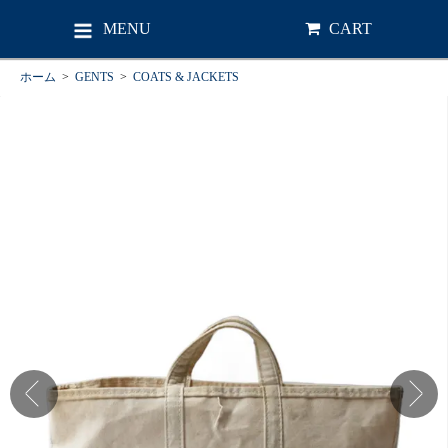
MENU
CART
ホーム
>
GENTS
>
COATS & JACKETS