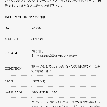
レアなステンシルの入るツールバッグですのでご使用時のオーラも抜
群です。お好きな方は是非ご検討下さい。
INFORMATION
アイテム情報
DATE
～1960s
MATERIAL
COTTON
表記: 無し
SIZE/CM
実寸: 縦39cm/横幅58.5cm/マチ19.5cm
古いものとしては汚れが少なく状態も良好です。画像
CONDITION
でご確認下さい。
STAFF
170cm 72kg
COORDINATE
お問い合わせ下さい
ヴィンテージに関しましては、目視で状態の確認をし
ておりますが、小さなダメージに関しましては記載の