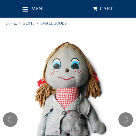
MENU
CART
ホーム
>
GENTS
>
SMALL GOODS