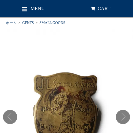
MENU
CART
ホーム
>
GENTS
>
SMALL GOODS