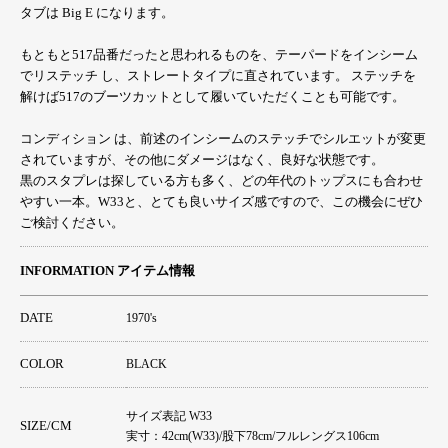
タブは Big E になります。
もともと517品番だったと思われるものを、テーパードをインシーム
でリステッチ し、ストレートタイプに直されています。 ステッチを
解けば517のブーツカットとして履いていただくことも可能です。
コンディション は、前述のインシームのステッチでシルエットが変更
されていますが、その他にダメージはなく、良好な状態です。
黒のスタプレは探している方も多く、どの年代のトップスにも合わせ
やすい一本。W33と、とても良いサイズ感ですので、この機会にぜひ
ご検討ください。
INFORMATION アイテム情報
DATE
1970's
COLOR
BLACK
サイズ表記 W33
SIZE/CM
実寸：42cm(W33)/股下78cm/フルレングス106cm