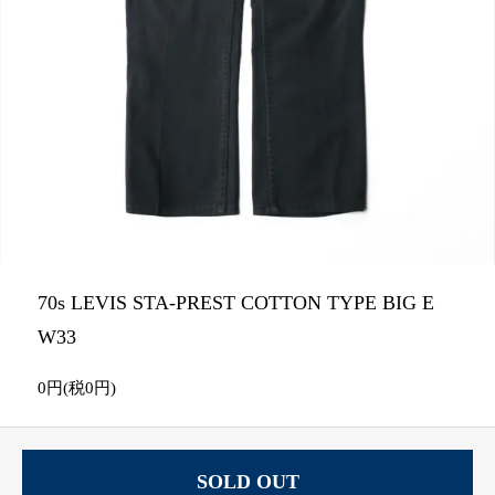
70s LEVIS STA-PREST COTTON TYPE BIG E
W33
0円(税0円)
SOLD OUT