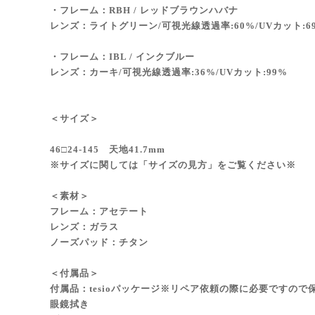
・フレーム：RBH / レッドブラウンハバナ
レンズ：ライトグリーン/可視光線透過率:60%/UVカット:6
・フレーム：IBL / インクブルー
レンズ：カーキ/可視光線透過率:36%/UVカット:99%
＜サイズ＞
46□24-145 天地41.7mm
※サイズに関しては「サイズの見方」をご覧ください※
＜素材＞
フレーム：アセテート
レンズ：ガラス
ノーズパッド：チタン
＜付属品＞
付属品：tesioパッケージ※リペア依頼の際に必要ですので保管
眼鏡拭き