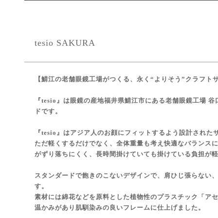
tesio SAKURA
【鯖江の老舗眼鏡工場がつくる、永く“よりそう”クラフトサン
『tesio』は眼鏡の産地福井県鯖江市にある老舗眼鏡工場 
ドです。
『tesio』はアジア人のお顔にフィットするよう設計された
ただ軽くするだけでなく、全体重量も考え快適なバランス
がずり落ちにくく、長時間掛けていても掛けている負担が
スタンダードで飽きのこないデザインで、肩ひじ張らない
す。
素材には綿花などを原料とした植物性のプラスチック「ア
温かみがあり肌馴染みの良いフレームに仕上げました。