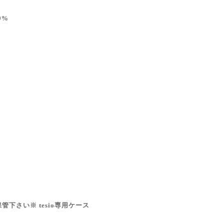
9%
下さい※ tesio専用ケース