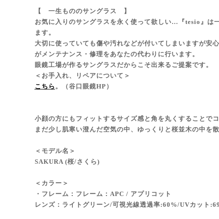
【 一生もののサングラス 】
お気に入りのサングラスを永く使って欲しい…『tesio』
ます。
大切に使っていても傷や汚れなどが付いてしまいますが安
がメンテナンス・修理をあなたの代わりに行います。
眼鏡工場が作るサングラスだからこそ出来るご提案です。
＜お手入れ、リペアについて＞
こちら
。（谷口眼鏡HP）
小顔の方にもフィットするサイズ感と角を丸くすることで
まだ少し肌寒い澄んだ空気の中、ゆっくりと桜並木の中を
＜モデル名＞
SAKURA (桜/さくら)
＜カラー＞
・フレーム：フレーム：APC / アプリコット
レンズ：ライトグリーン/可視光線透過率:60%/UVカット:6