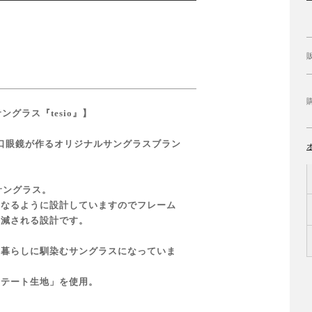
グラス『tesio』】
谷口眼鏡が作るオリジナルサングラスブラン
サングラス。
になるように設計していますのでフレーム
軽減される設計です。
、暮らしに馴染むサングラスになっていま
セテート生地」を使用。