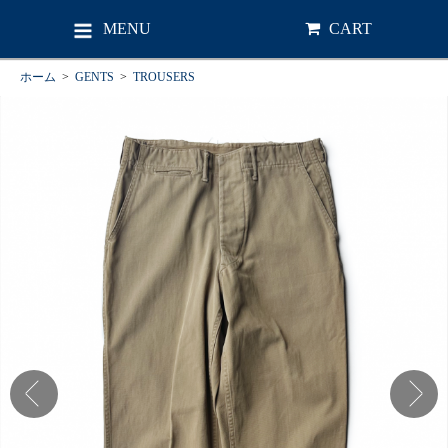
MENU
CART
ホーム
>
GENTS
>
TROUSERS