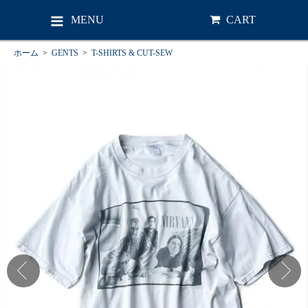
MENU
CART
ホーム
>
GENTS
>
T-SHIRTS & CUT-SEW