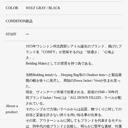
COLOR
WOLF GRAY / BLACK
CONDITION
新品
STAFF
ー
1915年ワシントン州北西部シアトル誕生のブランド、掲げたブ
ランド名『COMFY』が意味するのは 「快適さ」「心地よ
さ」。
Bedding Makerとしての背景を持つ為である。
当時Bedding itemから…Sleeping Bag等の Outdoor itemへと製品展
開の幅を徐々に長尺し、周知のDown Jacket / Vestが生まれ至っ
た。
現在、ヴィンテージ市場で珍重される、前述の1940～50年代
同ブランドJacket / Vestには「ALL DOWN FILLED」ラベルが配
されている。
About a
そのシンプルで力強いラベルからは品質、物づくりに対しての
product
自信と妥協を許さない誇りを伺い知る事が出来る。
その実、アウターシェルに関してもブランドを代表するモデル
は、同年代の他ブランドと比較し、明らかに堅牢な素材、付属