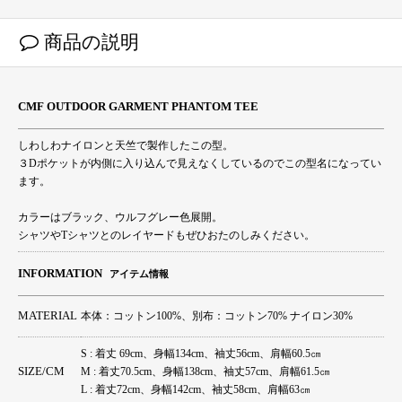
商品の説明
CMF OUTDOOR GARMENT PHANTOM TEE
しわしわナイロンと天竺で製作したこの型。
３Dポケットが内側に入り込んで見えなくしているのでこの型名になってい
ます。
カラーはブラック、ウルフグレー色展開。
シャツやTシャツとのレイヤードもぜひおたのしみください。
INFORMATION
アイテム情報
MATERIAL
本体：コットン100%、別布：コットン70% ナイロン30%
S : 着丈 69cm、身幅134cm、袖丈56cm、肩幅60.5㎝
SIZE/CM
M : 着丈70.5cm、身幅138cm、袖丈57cm、肩幅61.5㎝
L : 着丈72cm、身幅142cm、袖丈58cm、肩幅63㎝