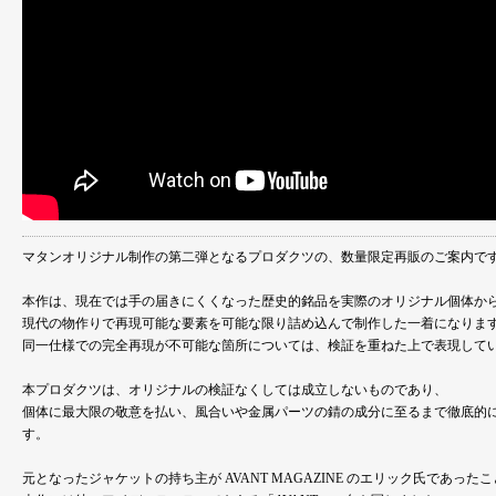
マタンオリジナル制作の第二弾となるプロダクツの、数量限定再販のご案内で
本作は、現在では手の届きにくくなった歴史的銘品を実際のオリジナル個体か
現代の物作りで再現可能な要素を可能な限り詰め込んで制作した一着になりま
同一仕様での完全再現が不可能な箇所については、検証を重ねた上で表現して
本プロダクツは、オリジナルの検証なくしては成立しないものであり、
個体に最大限の敬意を払い、風合いや金属パーツの錆の成分に至るまで徹底的
す。
元となったジャケットの持ち主が AVANT MAGAZINE のエリック氏であった