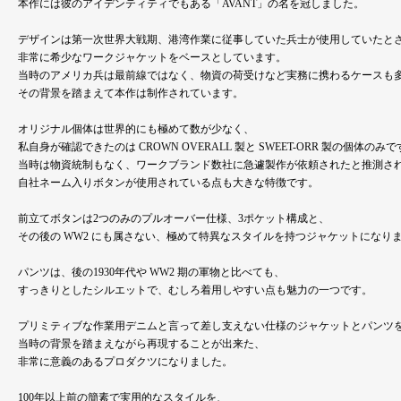
本作には彼のアイデンティティでもある「AVANT」の名を冠しました。
デザインは第一次世界大戦期、港湾作業に従事していた兵士が使用していたと
非常に希少なワークジャケットをベースとしています。
当時のアメリカ兵は最前線ではなく、物資の荷受けなど実務に携わるケースも
その背景を踏まえて本作は制作されています。
オリジナル個体は世界的にも極めて数が少なく、
私自身が確認できたのは CROWN OVERALL 製と SWEET-ORR 製の個体のみ
当時は物資統制もなく、ワークブランド数社に急遽製作が依頼されたと推測さ
自社ネーム入りボタンが使用されている点も大きな特徴です。
前立てボタンは2つのみのプルオーバー仕様、3ポケット構成と、
その後の WW2 にも属さない、極めて特異なスタイルを持つジャケットになり
パンツは、後の1930年代や WW2 期の軍物と比べても、
すっきりとしたシルエットで、むしろ着用しやすい点も魅力の一つです。
プリミティブな作業用デニムと言って差し支えない仕様のジャケットとパンツ
当時の背景を踏まえながら再現することが出来た、
非常に意義のあるプロダクツになりました。
100年以上前の簡素で実用的なスタイルを、