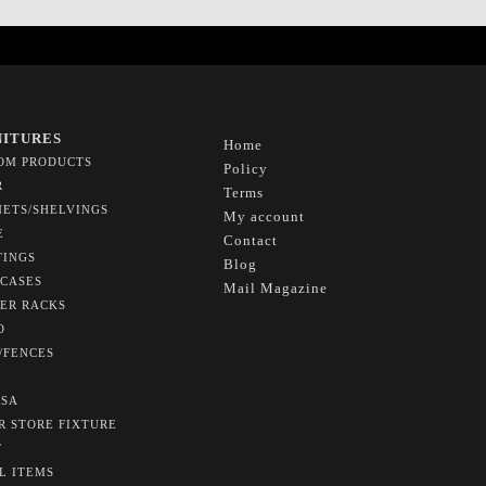
NITURES
Home
OM PRODUCTS
Policy
R
Terms
NETS/SHELVINGS
My account
E
Contact
TINGS
Blog
CASES
Mail Magazine
ER RACKS
O
/FENCES
SA
R STORE FIXTURE
T
L ITEMS