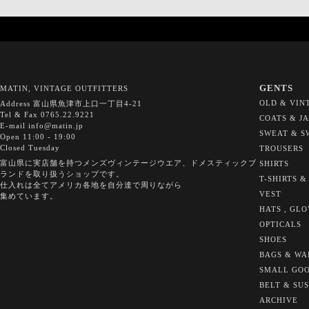
GENTS
MATIN, VINTAGE OUTFITTERS
OLD & VIN
Address 富山県魚津市上口一丁目4-21
Tel & Fax 0765.22.9221
COATS & J
E-mail info@matin.jp
SWEAT & S
Open 11:00 - 19:00
Closed Tuesday
TROUSERS
富山県に実店舗を持つメンズヴィンテージウエア、ドメスティックブ
SHIRTS
ランドを取り扱うショップです。
T-SHIRTS &
仕入れは全てアメリカ各地を自分達で周りながら
VEST
集めています。
HATS , GL
OPTICALS
SHOES
BAGS & WA
SMALL GO
BELT & SU
ARCHIVE