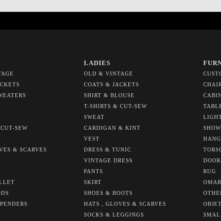
LADIES
FUR
TAGE
OLD & VINTAGE
CUST
ACKETS
COATS & JACKETS
CHAI
WEATERS
SHIRT & BLOUSE
CABI
T-SHIRTS & CUT-SEW
TABL
SWEAT
LIGH
 CUT-SEW
CARDIGAN & KINT
SHOW
VEST
HANG
OVES & SCARVES
DRESS & TUNIC
TORS
VINTAGE DRESS
DOOR
PANTS
RUG
LLET
SKIRT
OMAR
ODS
SHOES & BOOTS
OTHE
SPENDERS
HATS , GLOVES & SCARVES
OBJE
SOCKS & LEGGINGS
SMAL