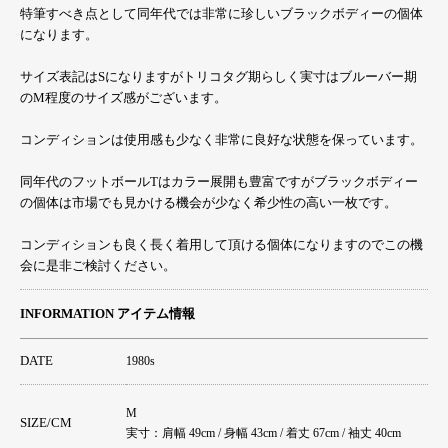
特筆すべき点として同年代では非常に珍しいブラックボディーの個体
になります。
サイズ表記はSになりますがトリコタグ期らしく実寸はブルーバー期
のM程度のサイズ感がございます。
コンディションは使用感も少なく非常に良好な状態を保っています。
同年代のフットボールTはカラー展開も豊富ですがブラックボディー
の個体は市場でも見かける機会が少なく希少性の高い一枚です。
コンディションも良く長く着用して頂ける個体になりますのでこの機
会に是非ご検討ください。
INFORMATION アイテム情報
DATE
1980s
M
SIZE/CM
実寸：肩幅 49cm / 身幅 43cm / 着丈 67cm / 袖丈 40cm