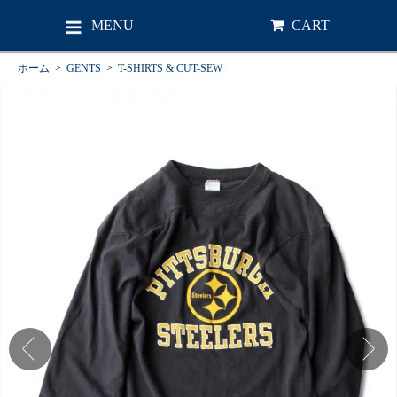
MENU
CART
ホーム
>
GENTS
>
T-SHIRTS & CUT-SEW