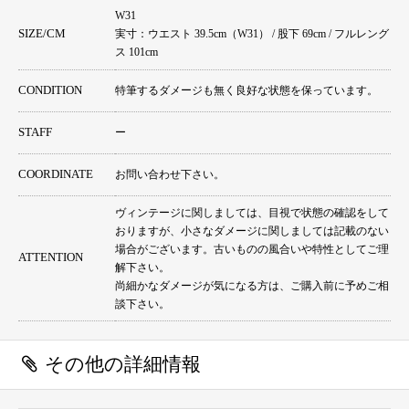
W31
SIZE/CM
実寸：ウエスト 39.5cm（W31） / 股下 69cm / フルレング
ス 101cm
CONDITION
特筆するダメージも無く良好な状態を保っています。
STAFF
ー
COORDINATE
お問い合わせ下さい。
ヴィンテージに関しましては、目視で状態の確認をして
おりますが、小さなダメージに関しましては記載のない
場合がございます。古いものの風合いや特性としてご理
ATTENTION
解下さい。
尚細かなダメージが気になる方は、ご購入前に予めご相
談下さい。
その他の詳細情報