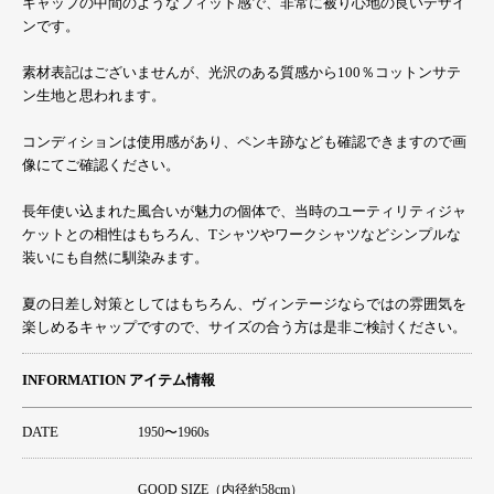
キャップの中間のようなフィット感で、非常に被り心地の良いデザイ
ンです。
素材表記はございませんが、光沢のある質感から100％コットンサテ
ン生地と思われます。
コンディションは使用感があり、ペンキ跡なども確認できますので画
像にてご確認ください。
長年使い込まれた風合いが魅力の個体で、当時のユーティリティジャ
ケットとの相性はもちろん、Tシャツやワークシャツなどシンプルな
装いにも自然に馴染みます。
夏の日差し対策としてはもちろん、ヴィンテージならではの雰囲気を
楽しめるキャップですので、サイズの合う方は是非ご検討ください。
INFORMATION アイテム情報
DATE
1950〜1960s
GOOD SIZE（内径約58cm）