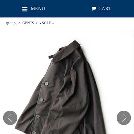
MENU
CART
ホーム
>
GENTS
>
- SOLD -