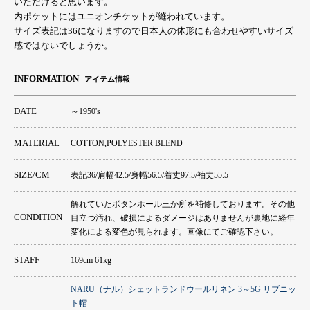
いただけると思います。
内ポケットにはユニオンチケットが縫われています。
サイズ表記は36になりますので日本人の体形にも合わせやすいサイズ
感ではないでしょうか。
INFORMATION
アイテム情報
DATE
～1950's
MATERIAL
COTTON,POLYESTER BLEND
SIZE/CM
表記36/肩幅42.5/身幅56.5/着丈97.5/袖丈55.5
解れていたボタンホール三か所を補修しております。その他
CONDITION
目立つ汚れ、破損によるダメージはありませんが裏地に経年
変化による変色が見られます。画像にてご確認下さい。
STAFF
169cm 61kg
NARU（ナル）シェットランドウールリネン 3～5G リブニッ
ト帽