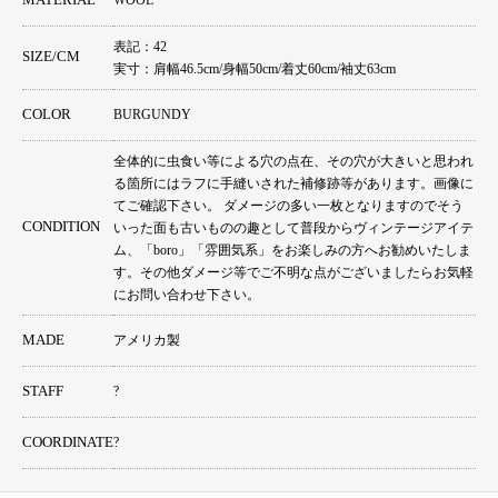
MATERIAL
WOOL
表記：42
SIZE/CM
実寸：肩幅46.5cm/身幅50cm/着丈60cm/袖丈63cm
COLOR
BURGUNDY
全体的に虫食い等による穴の点在、その穴が大きいと思われ
る箇所にはラフに手縫いされた補修跡等があります。画像に
てご確認下さい。 ダメージの多い一枚となりますのでそう
CONDITION
いった面も古いものの趣として普段からヴィンテージアイテ
ム、「boro」「雰囲気系」をお楽しみの方へお勧めいたしま
す。その他ダメージ等でご不明な点がございましたらお気軽
にお問い合わせ下さい。
MADE
アメリカ製
STAFF
?
COORDINATE
?