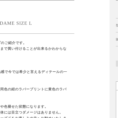
DAME SIZE L
ブのご紹介です。
こまで買い付けることが出来るかわからな
地感で今では希少と言えるディテールの一
り同色の紺のラバープリントに黄色のラバ
やや色褪せた状態になります。
自体には目立つダメージはありません。