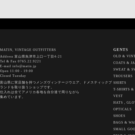
GENTS
MATIN, VINTAGE OUTFITTERS
OLD & VIN
Address 富山県魚津市上口一丁目4-21
Tel & Fax 0765.22.9221
COATS & J
E-mail info@matin.jp
SWEAT & S
Open 11:00 - 19:00
Closed Tuesday
TROUSERS
富山県に実店舗を持つメンズヴィンテージウエア、ドメスティックブ
SHIRTS
ランドを取り扱うショップです。
T-SHIRTS &
仕入れは全てアメリカ各地を自分達で周りながら
VEST
集めています。
HATS , GL
OPTICALS
SHOES
BAGS & WA
SMALL GO