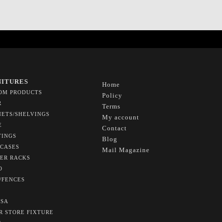
NITURES
Home
OM PRODUCTS
Policy
R
Terms
NETS/SHELVINGS
My account
E
Contact
TINGS
Blog
CASES
Mail Magazine
ER RACKS
O
/FENCES
SA
R STORE FIXTURE