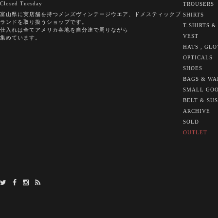
Closed Tuesday
TROUSERS
富山県に実店舗を持つメンズヴィンテージウエア、ドメスティックブ
SHIRTS
ランドを取り扱うショップです。
T-SHIRTS &
仕入れは全てアメリカ各地を自分達で周りながら
VEST
集めています。
HATS , GL
OPTICALS
SHOES
BAGS & WA
SMALL GO
BELT & SU
ARCHIVE
SOLD
OUTLET