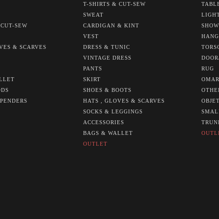
T-SHIRTS & CUT-SEW
TABL
SWEAT
LIGH
 CUT-SEW
CARDIGAN & KINT
SHOW
VEST
HANG
OVES & SCARVES
DRESS & TUNIC
TORS
VINTAGE DRESS
DOOR
PANTS
RUG
LLET
SKIRT
OMAR
ODS
SHOES & BOOTS
OTHE
SPENDERS
HATS , GLOVES & SCARVES
OBJE
SOCKS & LEGGINGS
SMAL
ACCESSORIES
TRUN
BAGS & WALLET
OUTL
OUTLET