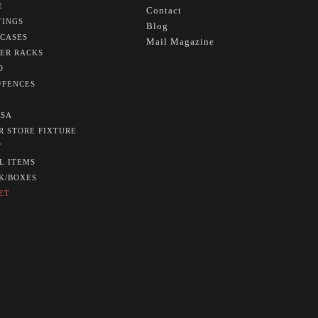
E
Contact
TINGS
Blog
CASES
Mail Magazine
ER RACKS
O
/FENCES
SA
R STORE FIXTURE
T
L ITEMS
K/BOXES
ET