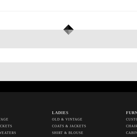
LADIES
FUR
TAGE
OLD & VINTAGE
CUST
ACKETS
COATS & JACKETS
CHAI
WEATERS
SHIRT & BLOUSE
CABI