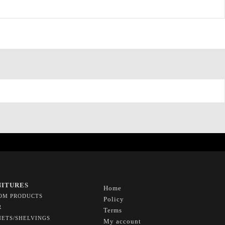
NITURES
Home
OM PRODUCTS
Policy
R
Terms
NETS/SHELVINGS
My account