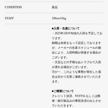
CONDITION
新品
STAFF
169cm 61kg
■入荷・生産について
・2025年3月中旬頃の入荷を予定してお
ります。
納期は余裕をもって設定しております
が、メーカーの生産スケジュールの都
合により、入荷時期が前後する場合が
ございます。
・天災などの予期せぬトラブルで入荷
が遅れる場合がございます。
万が一、このような事態が発生した場
合は分かり次第ご連絡させていただき
ます。
■ご精算について
クレジット決済、PAYPALもしくは郵
便・銀行振込みの事前決済のみとさせ
ていただきます。