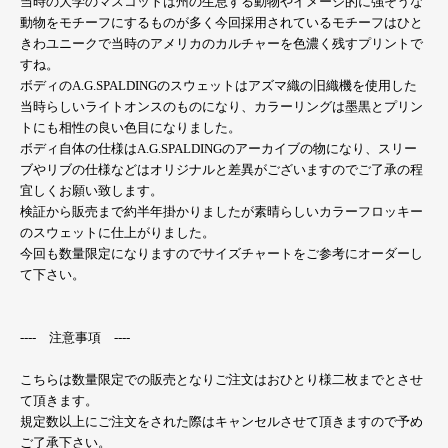
当時の大学のマスコットは州の生息する動物やイメージ的に強そうな
動物をモチーフにするものが多く今回採用されているモチーフはひと
きわユニークで当時のアメリカのカルチャーを色濃く残すプリントで
すね。
ボディのA.G.SPALDINGのスウェットはアズマ織の旧織機を使用した
当時らしいライトオンスのものになり、カラーリングは墨黒とプリン
トにも相性の良い色目になりました。
ボディ自体の仕様はA.G.SPALDINGのアーカイブの物になり、スリー
ブやリブの仕様などはオリジナルと差異がございますのでご了承の程
宜しくお願い致します。
検証から販売まで約半年掛かりましたが素晴らしいカラーフロッキー
のスウェットに仕上がりました。
今回も数量限定になりますのでサイズチャートをご参考にオーダーし
て下さい。
---- 注意事項 ----
こちらは数量限定での販売となりご注文はおひとり様二枚までとさせ
て頂きます。
規定数以上にご注文をされた際はキャンセルさせて頂きますので予め
ご了承下さい。