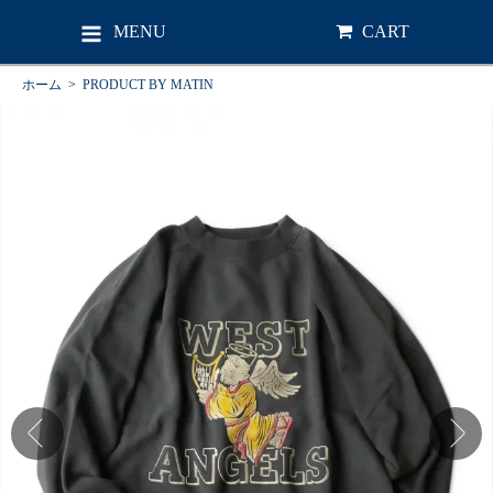
MENU
CART
ホーム
>
PRODUCT BY MATIN