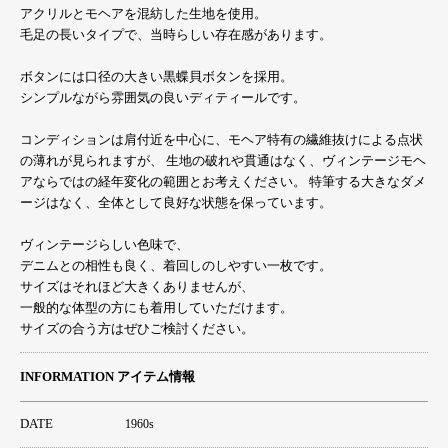
アクリルとモヘアを混紡した生地を使用。
毛足の長いタイプで、当時らしい存在感があります。
ボタンには口径の大きい黒蝶貝ボタンを採用。
シンプルながら雰囲気の良いディティールです。
コンディションは肩付近を中心に、モヘア特有の繊維抜けによる点状
の薄れが見られますが、 生地の破れや貫通はなく、ヴィンテージモヘ
アならではの経年変化の範囲とお考えください。 特筆する大きなダメ
ージはなく、全体として良好な状態を保っています。
ヴィンテージらしい色味で、
デニムとの相性も良く、着回しのしやすい一枚です。
サイズはそれほど大きくありませんが、
一般的な体型の方にも着用していただけます。
サイズの合う方はぜひご検討ください。
INFORMATION アイテム情報
DATE
1960s