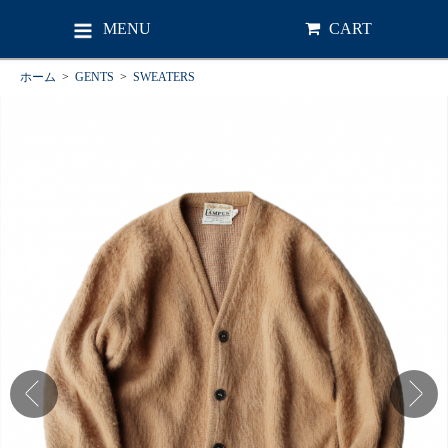
MENU
CART
ホーム
>
GENTS
>
SWEATERS