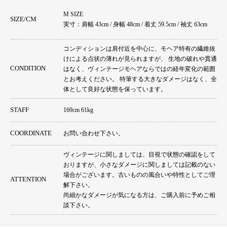
M SIZE
SIZE/CM
実寸：肩幅 43cm / 身幅 48cm / 着丈 59.5cm / 袖丈 63cm
コンディションは肩付近を中心に、モヘア特有の繊維抜
けによる点状の薄れが見られますが、 生地の破れや貫通
CONDITION
はなく、ヴィンテージモヘアならではの経年変化の範囲
とお考えください。 特筆する大きなダメージはなく、全
体として良好な状態を保っています。
STAFF
169cm 61kg
COORDINATE
お問い合わせ下さい。
ヴィンテージに関しましては、目視で状態の確認をして
おりますが、小さなダメージに関しましては記載のない
場合がございます。古いものの風合いや特性としてご理
ATTENTION
解下さい。
尚細かなダメージが気になる方は、ご購入前に予めご相
談下さい。